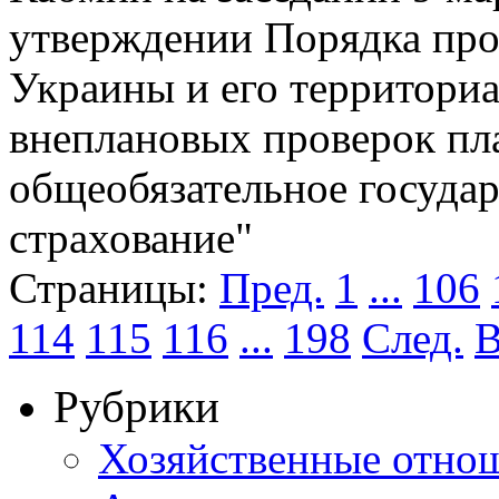
утверждении Порядка пр
Украины и его территори
внеплановых проверок пл
общеобязательное госуда
страхование"
Страницы:
Пред.
1
...
106
114
115
116
...
198
След.
В
Рубрики
Хозяйственные отно