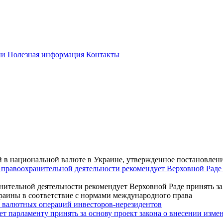
ии
Полезная информация
Контакты
 в национальной валюте в Украине, утвержденное постановление
 правоохранительной деятельности рекомендует Верховной Раде 
нительной деятельности рекомендует Верховной Раде принять за
раины в соответствие с нормами международного права
я валютных операций инвесторов-нерезидентов
т парламенту принять за основу проект закона о внесении изме