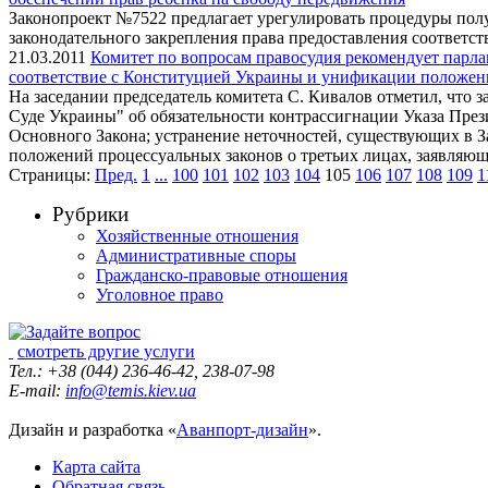
Законопроект №7522 предлагает урегулировать процедуры получ
законодательного закрепления права предоставления соответс
21.03.2011
Комитет по вопросам правосудия рекомендует парла
соответствие с Конституцией Украины и унификации положени
На заседании председатель комитета С. Кивалов отметил, что
Суде Украины" об обязательности контрассигнации Указа Прези
Основного Закона; устранение неточностей, существующих в За
положений процессуальных законов о третьих лицах, заявляющи
Страницы:
Пред.
1
...
100
101
102
103
104
105
106
107
108
109
1
Рубрики
Хозяйственные отношения
Административные споры
Гражданско-правовые отношения
Уголовное право
смотреть другие услуги
Тел.: +38 (044) 236-46-42, 238-07-98
E-mail:
info@temis.kiev.ua
Дизайн и разработка «
Аванпорт-дизайн
».
Карта сайта
Обратная связь