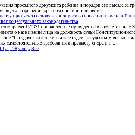
ения проездного документа ребенка и порядок его выезда за гр
твующего разрешения органом опеки и попечения
менту принять за основу законопроект о внесении изменений в 
й процессуального законодательства
 законопроект №7371 направлен на: приведение в соответствие
дента о назначении лица на должность судьи Конституционного 
коне "О судоустройстве и статусе судей" о судейском вознагра
х самостоятельные требования к предмету спора и т. д.
10
...
198
След.
Все