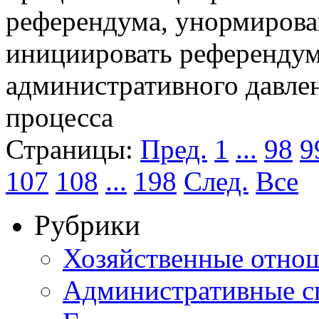
референдума, унормирова
инициировать референду
административного давлен
процесса
Страницы:
Пред.
1
...
98
9
107
108
...
198
След.
Все
Рубрики
Хозяйственные отно
Административные с