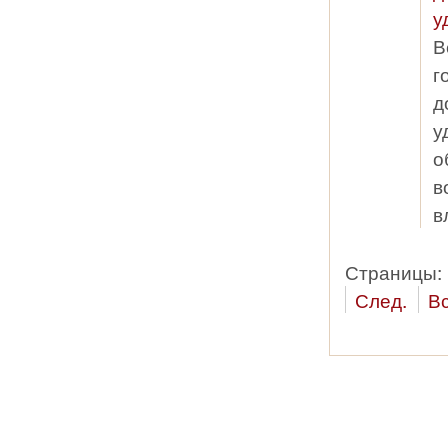
у
В
г
д
у
о
в
в
Страницы:
След.
В