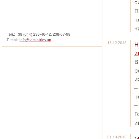
с
П
смотреть другие услуги
н
н
Тел.: +38 (044) 236-46-42, 238-07-98
E-mail:
info@temis.kiev.ua
16.12.2013
Н
и
В
р
и
–
н
–
Г
и
01.10.2013
М