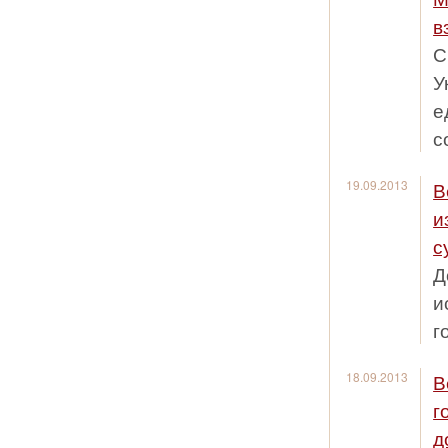
в
С
У
е
с
19.09.2013
В
и
с
Д
и
г
18.09.2013
В
г
д